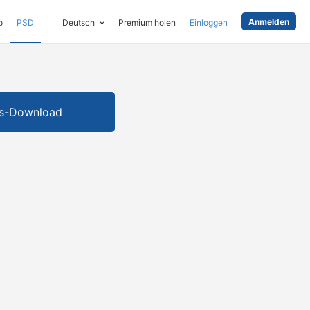
Anmelden
o
PSD
Deutsch
Premium holen
Einloggen
is-Download