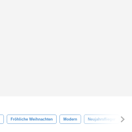
Fröhliche Weihnachten
Modern
Neujahrsflieger
Neu