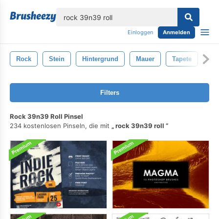
lose
Einloggen
Anmelden
Rock
Stein
Hintergrund
Mauer
Tapete
Min
Filters
Rock 39n39 Roll Pinsel
234 kostenlosen Pinseln, die mit
rock 39n39 roll