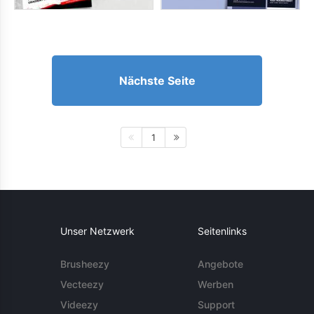
Nächste Seite
1
Unser Netzwerk
Seitenlinks
Brusheezy
Angebote
Vecteezy
Werben
Videezy
Support