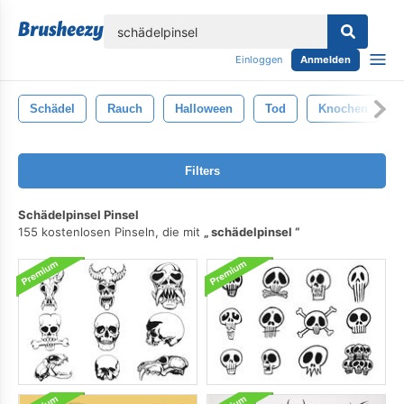
lose
Einloggen
Anmelden
Schädel
Rauch
Halloween
Tod
Knochen
Filters
Schädelpinsel Pinsel
155 kostenlosen Pinseln, die mit
schädelpinsel