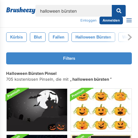
lose
Einloggen
Anmelden
Kürbis
Blut
Fallen
Halloween Bürsten
Weihnac
Filters
Halloween Bürsten Pinsel
705 kostenlosen Pinseln, die mit
halloween bürsten