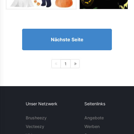
Nächste Seite
1
Unser Netzwerk
Seitenlinks
Brusheezy
Angebote
Vecteezy
Werben