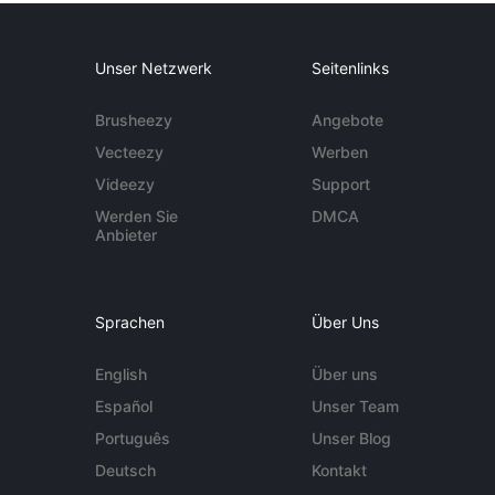
Unser Netzwerk
Seitenlinks
Brusheezy
Angebote
Vecteezy
Werben
Videezy
Support
Werden Sie
DMCA
Anbieter
Sprachen
Über Uns
English
Über uns
Español
Unser Team
Português
Unser Blog
Deutsch
Kontakt