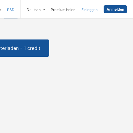
Anmelden
o
PSD
Deutsch
Premium holen
Einloggen
terladen - 1 credit