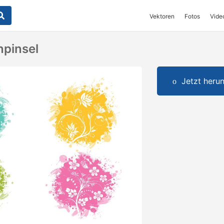
Vektoren
Fotos
Vide
npinsel
Jetzt herun