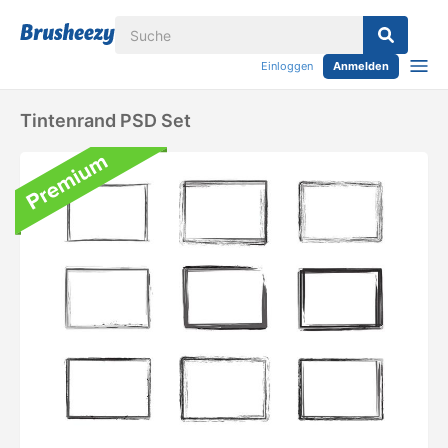
Einloggen
Anmelden
Tintenrand PSD Set