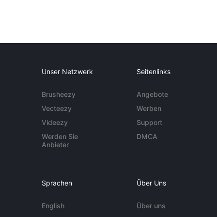
Unser Netzwerk
Seitenlinks
Brusheezy
Angebote
Vecteezy
Werben
Videezy
Support
Werden Sie
DMCA
Anbieter
Sprachen
Über Uns
English
Über uns