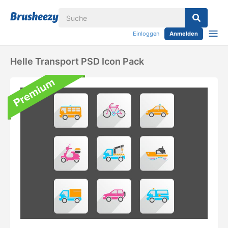
Einloggen
Anmelden
Helle Transport PSD Icon Pack