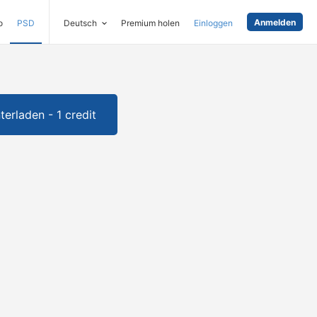
Anmelden
o
PSD
Deutsch
Premium holen
Einloggen
terladen - 1 credit