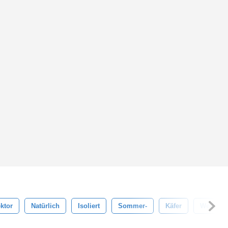
ktor
Natürlich
Isoliert
Sommer-
Käfer
Weiß