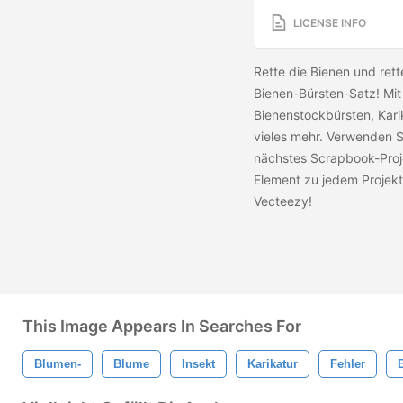
LICENSE INFO
Rette die Bienen und ret
Bienen-Bürsten-Satz! Mit
Bienenstockbürsten, Kar
vieles mehr. Verwenden S
nächstes Scrapbook-Projek
Element zu jedem Projek
Vecteezy!
This Image Appears In Searches For
Blumen-
Blume
Insekt
Karikatur
Fehler