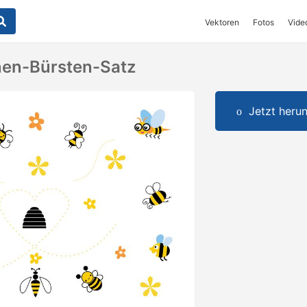
Vektoren
Fotos
Vide
nen-Bürsten-Satz
Jetzt herun