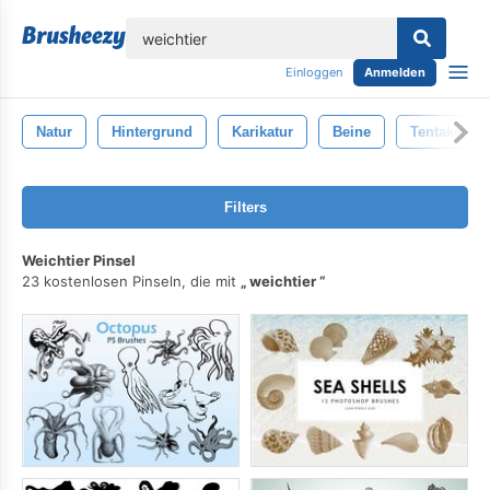
lose
Einloggen
Anmelden
Natur
Hintergrund
Karikatur
Beine
Tentakeln
Filters
Weichtier Pinsel
23 kostenlosen Pinseln, die mit
weichtier