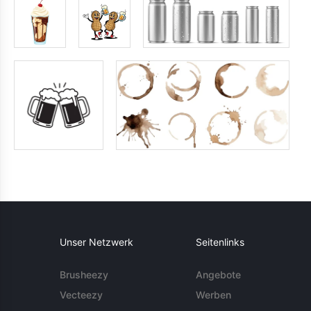
Unser Netzwerk
Seitenlinks
Brusheezy
Angebote
Vecteezy
Werben