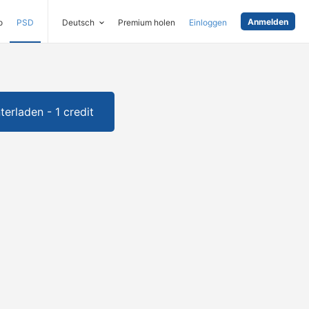
Anmelden
o
PSD
Deutsch
Premium holen
Einloggen
terladen - 1 credit