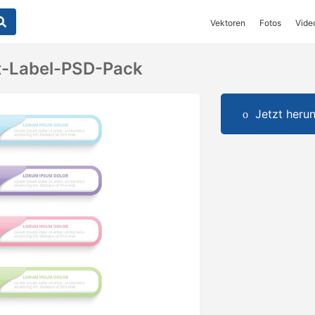
Vektoren
Fotos
Vide
t-Label-PSD-Pack
Jetzt herun