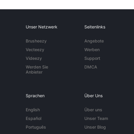
Unser Netzwerk
Seitenlinks
Brusheezy
Angebote
Vecteezy
Werben
Videezy
Support
Werden Sie
DMCA
Anbieter
Sprachen
Über Uns
English
Über uns
Español
Unser Team
Português
Unser Blog