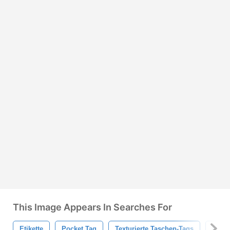
This Image Appears In Searches For
Etikette
Pocket Tag
Texturierte Taschen-Tags
Papie