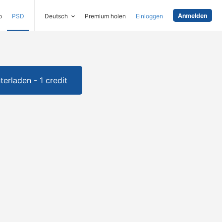
Anmelden
o
PSD
Deutsch
Premium holen
Einloggen
terladen - 1 credit