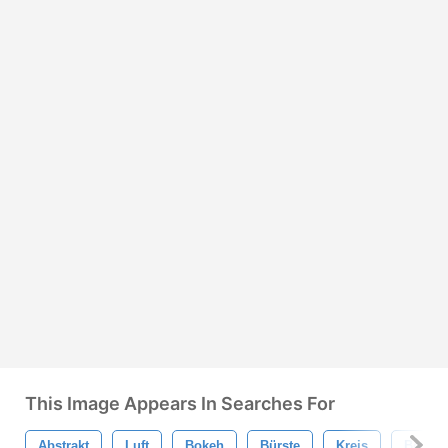
This Image Appears In Searches For
Abstrakt
Luft
Bokeh
Bürste
Kreis
Bewirk