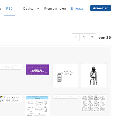
Anmelden
o
PSD
Deutsch
Premium holen
Einloggen
von 39
1