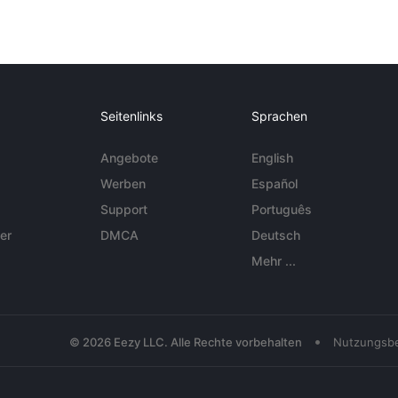
Seitenlinks
Sprachen
Angebote
English
Werben
Español
Support
Português
er
DMCA
Deutsch
Mehr ...
•
© 2026 Eezy LLC. Alle Rechte vorbehalten
Nutzungsb