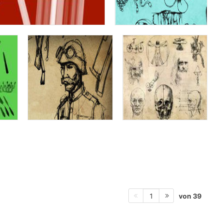
von 39
1