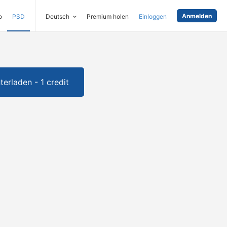
Anmelden
o
PSD
Deutsch
Premium holen
Einloggen
terladen - 1 credit