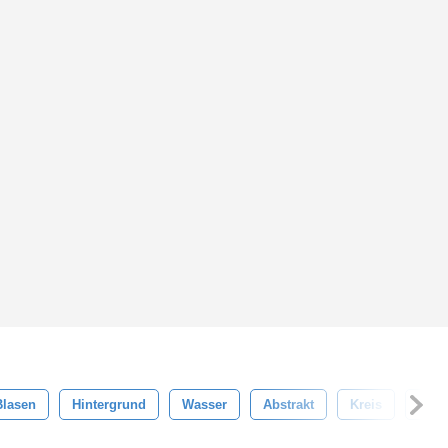
Blasen
Hintergrund
Wasser
Abstrakt
Kreis
Rein