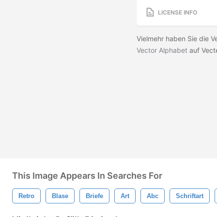
LICENSE INFO
Vielmehr haben Sie die V
Vector Alphabet
auf Vect
This Image Appears In Searches For
Retro
Blase
Briefe
Art
Abc
Schriftart