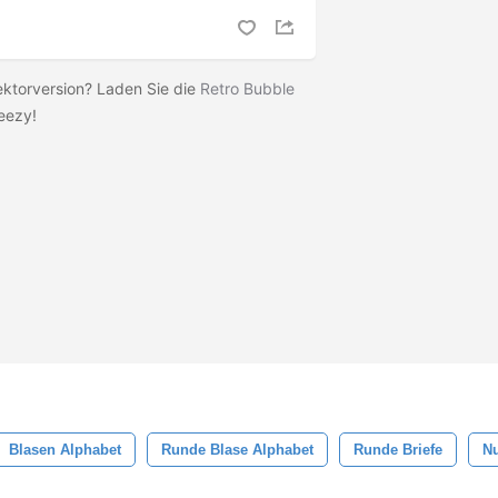
ektorversion? Laden Sie die
Retro Bubble
eezy!
Blasen Alphabet
Runde Blase Alphabet
Runde Briefe
N