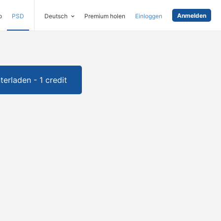
Anmelden
o
PSD
Deutsch
Premium holen
Einloggen
terladen - 1 credit