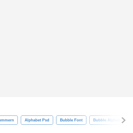
ummern
Alphabet Psd
Bubble Font
Bubble Alphabet Psd