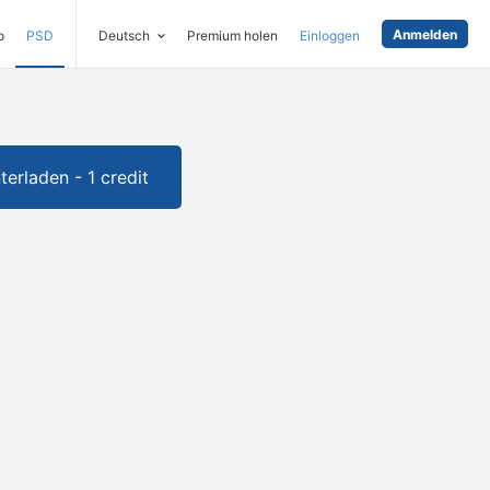
Anmelden
o
PSD
Deutsch
Premium holen
Einloggen
terladen - 1 credit