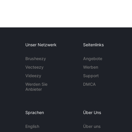
Unser Netzwerk
Seitenlinks
Brusheezy
Angebote
Vecteezy
Werben
Videezy
Support
Werden Sie
DMCA
Anbieter
Sprachen
Über Uns
English
Über uns