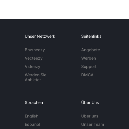
Unser Netzwerk
Seitenlinks
Brusheezy
Angebote
Vecteezy
Werben
Videezy
Support
Werden Sie
DMCA
Anbieter
Sprachen
Über Uns
English
Über uns
Español
Unser Team