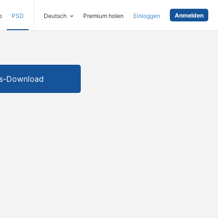
Anmelden
o
PSD
Deutsch
Premium holen
Einloggen
is-Download