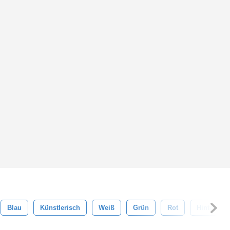
Blau
Künstlerisch
Weiß
Grün
Rot
Hintergrü