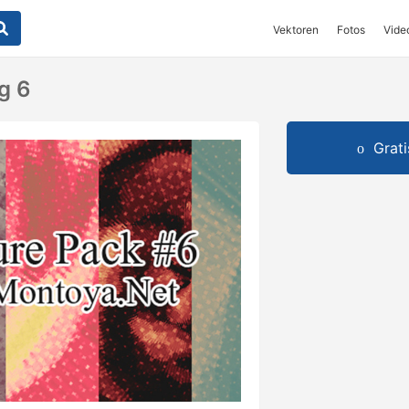
Vektoren
Fotos
Vide
g 6
Grat