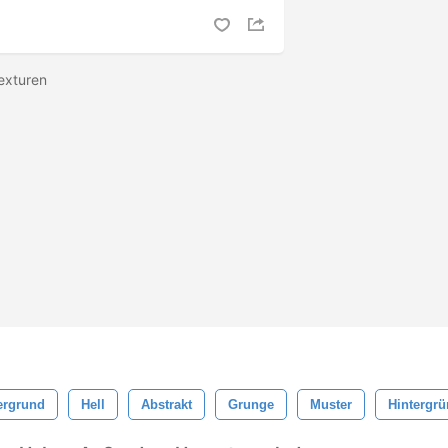
texturen
ergrund
Hell
Abstrakt
Grunge
Muster
Hintergr