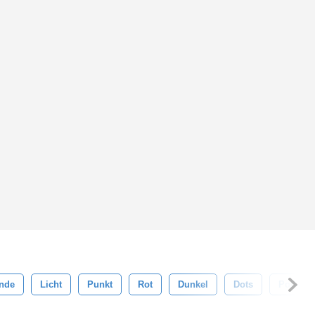
ünde
Licht
Punkt
Rot
Dunkel
Dots
Polka