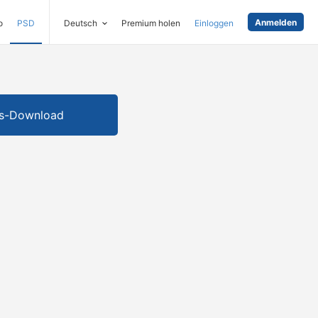
Anmelden
o
PSD
Deutsch
Premium holen
Einloggen
is-Download