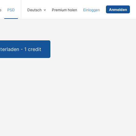
Anmelden
o
PSD
Deutsch
Premium holen
Einloggen
terladen - 1 credit