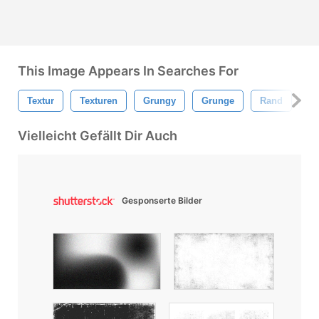
This Image Appears In Searches For
Textur
Texturen
Grungy
Grunge
Rand
Fl
Vielleicht Gefällt Dir Auch
Gesponserte Bilder