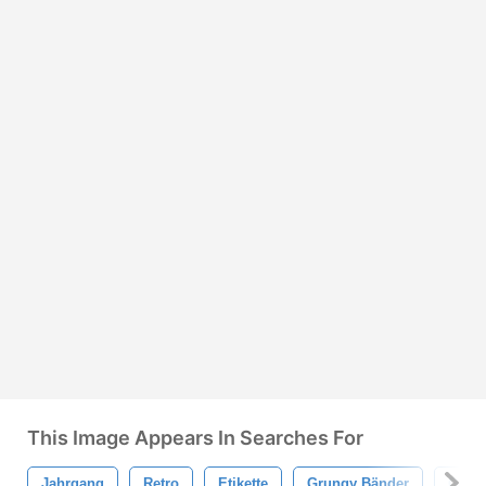
This Image Appears In Searches For
Jahrgang
Retro
Etikette
Grungy Bänder
Grun