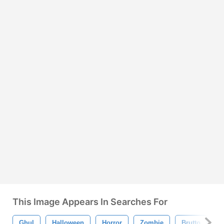
This Image Appears In Searches For
Ghul
Halloween
Horror
Zombie
Brutto
U