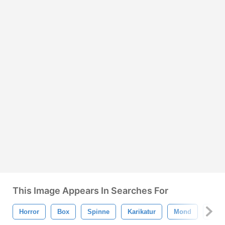
This Image Appears In Searches For
Horror
Box
Spinne
Karikatur
Mond
Hall