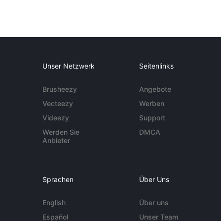
Unser Netzwerk
Seitenlinks
Brusheezy
Angebote
Vecteezy
Werben
Videezy
Support
Werden Sie
DMCA
Anbieter
Sprachen
Über Uns
English
Über uns
Español
Unser Team