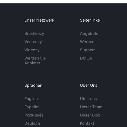
Unser Netzwerk
Seitenlinks
Brusheezy
Angebote
Vecteezy
Werben
Videezy
Support
Werden Sie
DMCA
Anbieter
Sprachen
Über Uns
English
Über uns
Español
Unser Team
Português
Unser Blog
Deutsch
Kontakt