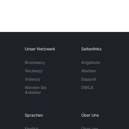
Unser Netzwerk
Seitenlinks
Brusheezy
Angebote
Vecteezy
Werben
Videezy
Support
Werden Sie
DMCA
Anbieter
Sprachen
Über Uns
English
Über uns