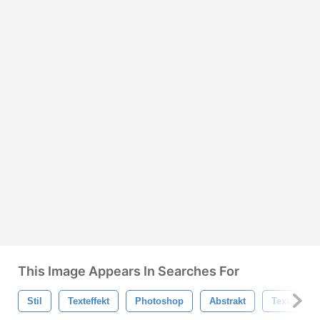
This Image Appears In Searches For
Stil
Texteffekt
Photoshop
Abstrakt
Text
M