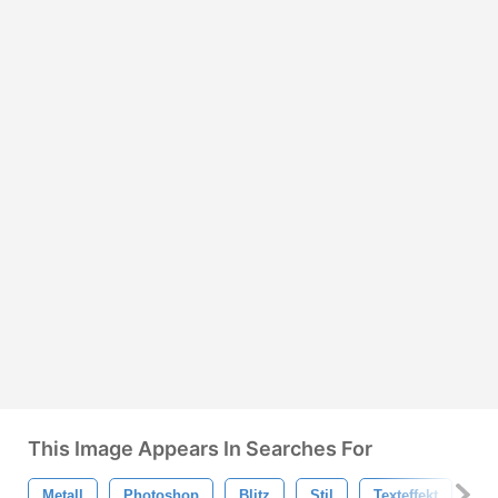
This Image Appears In Searches For
Metall
Photoshop
Blitz
Stil
Texteffekt
Met