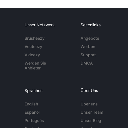
Unser Netzwerk
Seitenlinks
Brusheezy
Angebote
Vecteezy
Werben
Videezy
Support
Werden Sie
DMCA
Anbieter
Sprachen
Über Uns
English
Über uns
Español
Unser Team
Português
Unser Blog