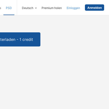
Anmelden
o
PSD
Deutsch
Premium holen
Einloggen
terladen - 1 credit