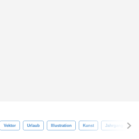
Vektor
Urlaub
Illustration
Kunst
Jahrgang
Gl