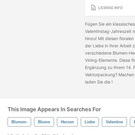
LICENSE INFO
Fügen Sie ein klassisches
Valentinstag-Jahreszeit
hinzu! Mit diesen florale
der Liebe in Ihrer Arbeit
verschiedene Blumen-Herz
Vining-Elemente. Diese f
Ergänzung zu Ihrem 14. F
Vektorpackung? Machen S
laden Sie die
!
This Image Appears In Searches For
Blumen-
Blume
Herzen
Liebe
Valentine