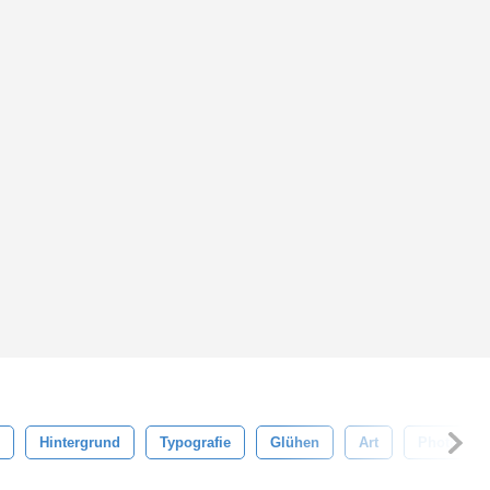
Hintergrund
Typografie
Glühen
Art
Photosho