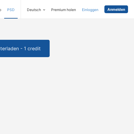
Anmelden
o
PSD
Deutsch
Premium holen
Einloggen
terladen - 1 credit