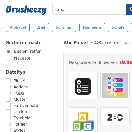
Alphabet
Brief
Schriftart
Nummern
Schule
Sortieren nach:
Abc Pinsel
-
495 kostenlosen 
Bester Treffer
Neueste
Gesponserte Bilder von
Dateityp
Pinsel
Actions
PSDs
Muster
Farbverläufe
Texturen
Symbole
Formen
Styles