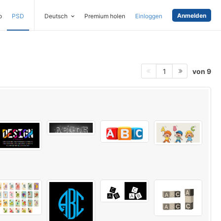
Anmelden
o
PSD
Deutsch
Premium holen
Einloggen
von 9
1