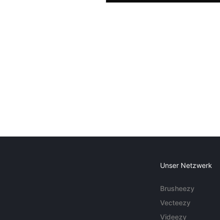
Unser Netzwerk
Brusheezy
Vecteezy
Videezy