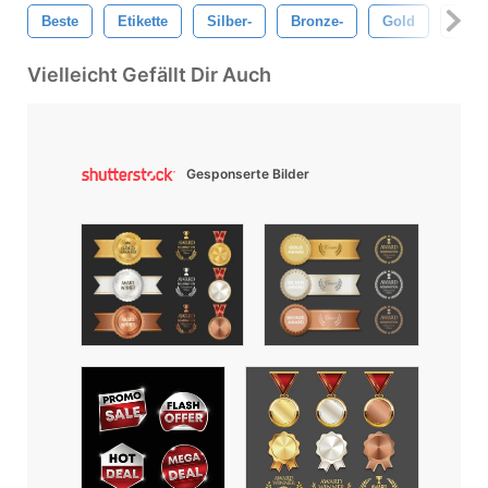
Beste
Etikette
Silber-
Bronze-
Gold
Abze
Vielleicht Gefällt Dir Auch
Gesponserte Bilder