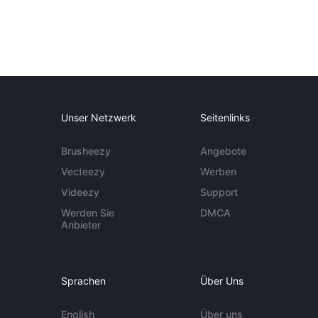
Unser Netzwerk
Seitenlinks
Brusheezy
Angebote
Vecteezy
Werben
Videezy
Support
Werden Sie
DMCA
Anbieter
Sprachen
Über Uns
English
Über uns