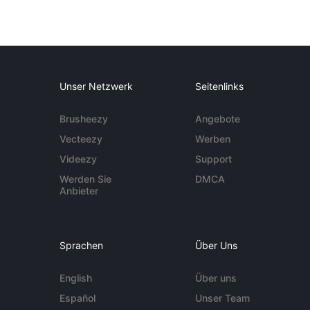
Unser Netzwerk
Seitenlinks
Brusheezy
Angebote
Vecteezy
Werben
Videezy
Support
Werden Sie
DMCA
Anbieter
Sprachen
Über Uns
English
Über uns
Español
Unser Team