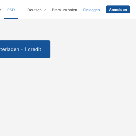
Anmelden
o
PSD
Deutsch
Premium holen
Einloggen
terladen - 1 credit