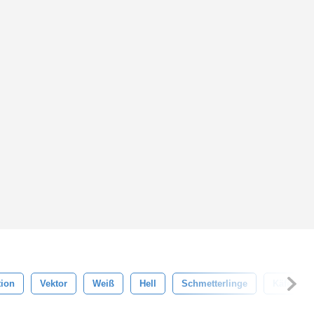
tion
Vektor
Weiß
Hell
Schmetterlinge
Käfer