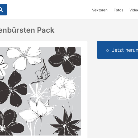
Vektoren
Fotos
Vide
enbürsten Pack
Jetzt herun