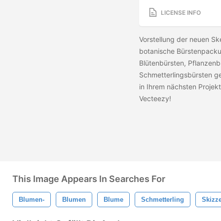
LICENSE INFO
Vorstellung der neuen Sk
botanische Bürstenpacku
Blütenbürsten, Pflanzen
Schmetterlingsbürsten ge
in Ihrem nächsten Projek
Vecteezy!
This Image Appears In Searches For
Blumen-
Blumen
Blume
Schmetterling
Skizz