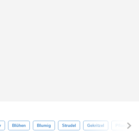
v
Blühen
Blumig
Strudel
Gekritzel
Pflanzen