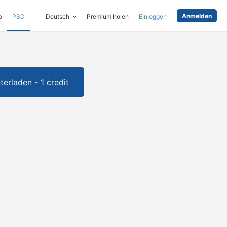
Anmelden
o
PSD
Deutsch
Premium holen
Einloggen
terladen - 1 credit