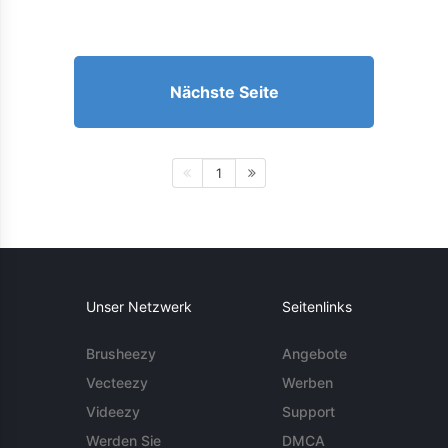
Nächste Seite
1
Unser Netzwerk
Seitenlinks
Brusheezy
Angebote
Vecteezy
Werben
Videezy
Support
Werden Sie
DMCA