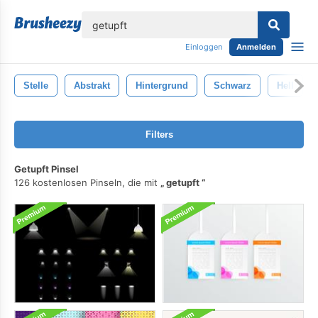
lose
Einloggen
Anmelden
Stelle
Abstrakt
Hintergrund
Schwarz
Hell
Filters
Getupft Pinsel
126 kostenlosen Pinseln, die mit
getupft