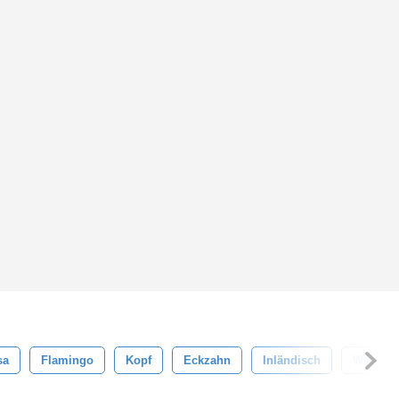
sa
Flamingo
Kopf
Eckzahn
Inländisch
Weiß