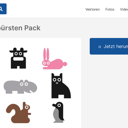
Vektoren
Fotos
Vide
bürsten Pack
Jetzt herun