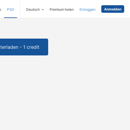
Anmelden
o
PSD
Deutsch
Premium holen
Einloggen
terladen - 1 credit