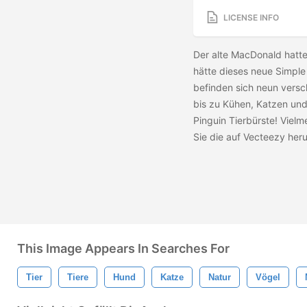
LICENSE INFO
Der alte MacDonald hatte
hätte dieses neue Simple
befinden sich neun vers
bis zu Kühen, Katzen und
Pinguin Tierbürste! Viel
Sie die
auf Vecteezy her
This Image Appears In Searches For
Tier
Tiere
Hund
Katze
Natur
Vögel