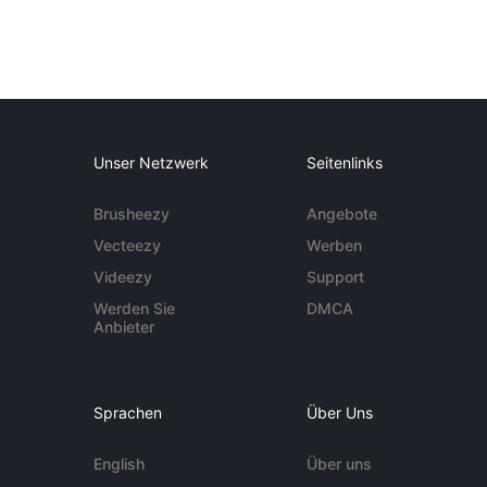
Unser Netzwerk
Seitenlinks
Brusheezy
Angebote
Vecteezy
Werben
Videezy
Support
Werden Sie
DMCA
Anbieter
Sprachen
Über Uns
English
Über uns