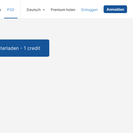
Anmelden
o
PSD
Deutsch
Premium holen
Einloggen
terladen - 1 credit