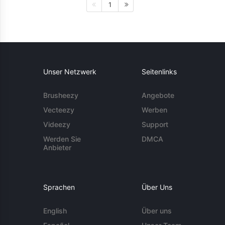
1
Unser Netzwerk
Seitenlinks
Brusheezy
Angebote
Vecteezy
Werben
Videezy
Support
Werden Sie
DMCA
Anbieter
Sprachen
Über Uns
English
Über uns