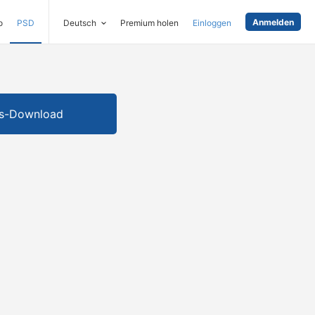
Anmelden
o
PSD
Deutsch
Premium holen
Einloggen
is-Download