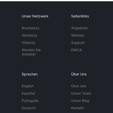
Unser Netzwerk
Seitenlinks
Brusheezy
Angebote
Vecteezy
Werben
Videezy
Support
Werden Sie
DMCA
Anbieter
Sprachen
Über Uns
English
Über uns
Español
Unser Team
Português
Unser Blog
Deutsch
Kontakt