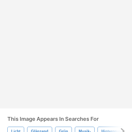
This Image Appears In Searches For
Licht
Glänzend
Grün
Musik-
Hintergrund