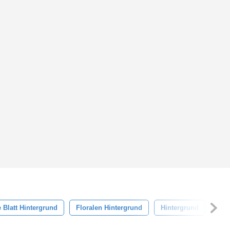
 Blatt Hintergrund
Floralen Hintergrund
Hintergrund
Mus