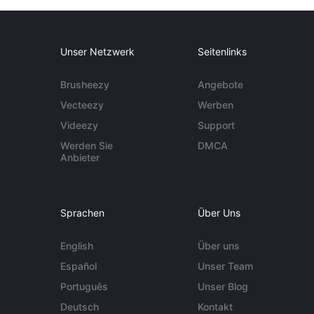
Unser Netzwerk
Seitenlinks
Brusheezy
Angebote
Vecteezy
Werben
Videezy
Support
Werden Sie
DMCA
Anbieter
Sprachen
Über Uns
English
Über uns
Español
Unser Team
Português
Unser Blog
Deutsch
Kontakt