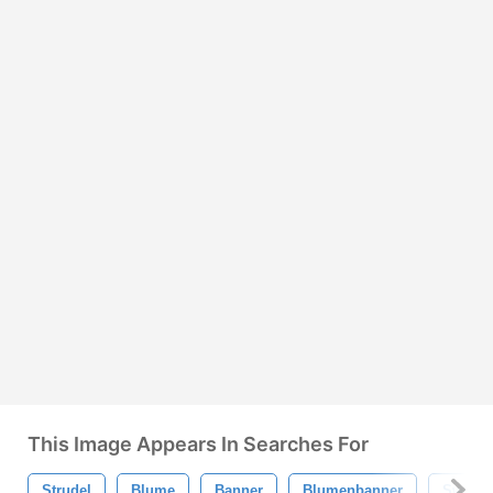
This Image Appears In Searches For
Strudel
Blume
Banner
Blumenbanner
Swirly 