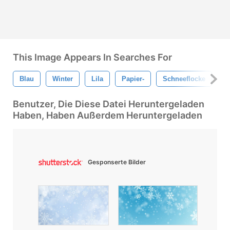
This Image Appears In Searches For
Blau
Winter
Lila
Papier-
Schneeflocke
Di
Benutzer, Die Diese Datei Heruntergeladen
Haben, Haben Außerdem Heruntergeladen
Gesponserte Bilder